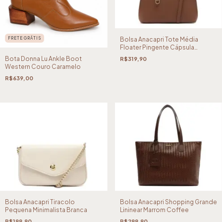
FRETE GRÁTIS
Bolsa Anacapri Tote Média
Floater Pingente Cápsula
Marrom
Bota Donna Lu Ankle Boot
R$319,90
Western Couro Caramelo
R$639,00
Bolsa Anacapri Tiracolo
Bolsa Anacapri Shopping Grande
Pequena Minimalista Branca
Lininear Marrom Coffee
R$199,90
R$299,90