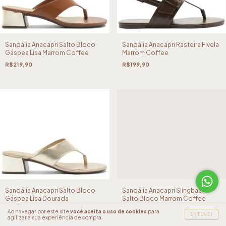
Sandália Anacapri Salto Bloco
Sandália Anacapri Rasteira Fivela
Gáspea Lisa Marrom Coffee
Marrom Coffee
R$219,90
R$199,90
Sandália Anacapri Salto Bloco
Sandália Anacapri Slingback
Gáspea Lisa Dourada
Salto Bloco Marrom Coffee
R$229,90
R$229,90
Ao navegar por este site
você aceita o uso de cookies
para
ENTENDI
agilizar a sua experiência de compra.